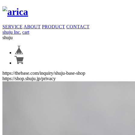
SERVICE
ABOUT
PRODUCT
CONTACT
shuju Inc.
cart
shuju
https://thebase.com/inquiry/shuju-base-shop
https://shop.shuju.jp/privacy