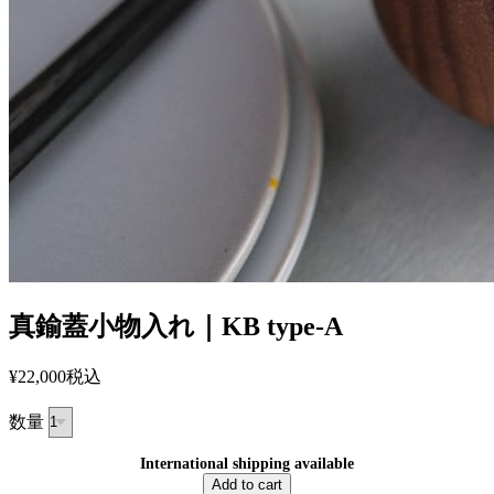
真鍮蓋小物入れ｜KB type-A
¥22,000
税込
数量
International shipping available
Add to cart